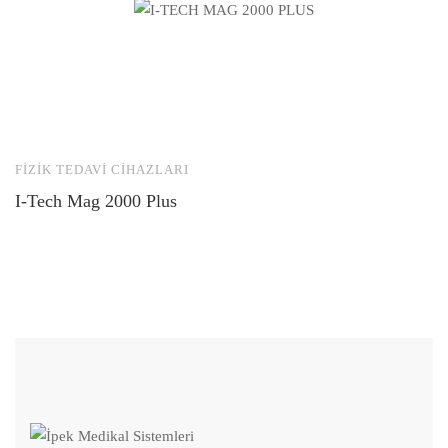
FIZIK TEDAVI CIHAZLARI
F
I-Tech Mag 2000 Plus
Z