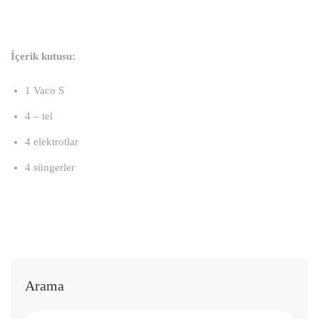
İçerik kutusu:
1 Vaco S
4 – tel
4 elektrotlar
4 süngerler
Arama