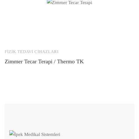
FIZIK TEDAVI CIHAZLARI
F
Zimmer Tecar Terapi / Thermo TK
M