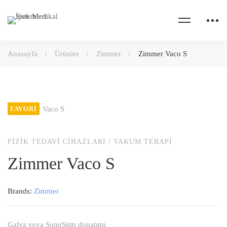
Anasayfa
Ürünler
Zimmer
Zimmer Vaco S
FAVORI
FIZIK TEDAVI CIHAZLARI
/
VAKUM TERAPI
Zimmer Vaco S
Brands:
Zimmer
Galva veya SonoStim donatımı