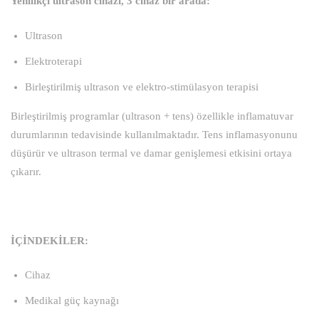
Yenilikçi ultrason cihazı, 3 cihaz bir arada:
Ultrason
Elektroterapi
Birleştirilmiş ultrason ve elektro-stimülasyon terapisi
Birleştirilmiş programlar (ultrason + tens) özellikle inflamatuvar
durumlarının tedavisinde kullanılmaktadır. Tens inflamasyonunu
düşürür ve ultrason termal ve damar genişlemesi etkisini ortaya
çıkarır.
İÇİNDEKİLER:
Cihaz
Medikal güç kaynağı