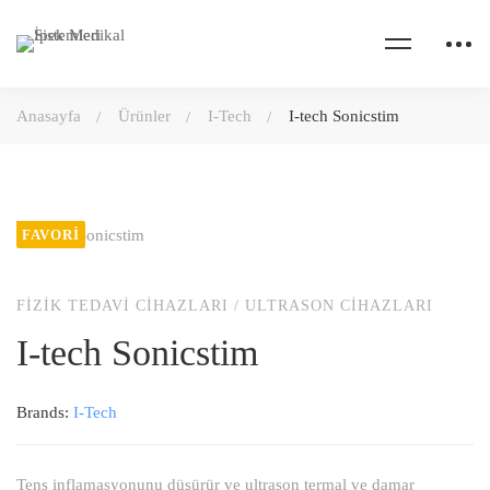
Anasayfa
Ürünler
I-Tech
I-tech Sonicstim
FAVORI
FIZIK TEDAVI CIHAZLARI
/
ULTRASON CIHAZLARI
I-tech Sonicstim
Brands:
I-Tech
Tens inflamasyonunu düşürür ve ultrason termal ve damar