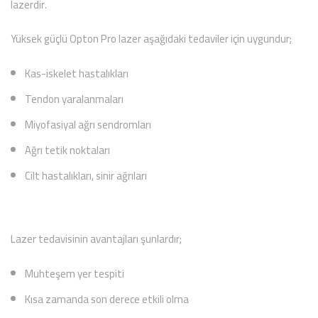
lazerdir.
Yüksek güçlü Opton Pro lazer aşağıdaki tedaviler için uygundur;
Kas-iskelet hastalıkları
Tendon yaralanmaları
Miyofasiyal ağrı sendromları
Ağrı tetik noktaları
Cilt hastalıkları, sinir ağrıları
Lazer tedavisinin avantajları şunlardır;
Muhteşem yer tespiti
Kısa zamanda son derece etkili olma