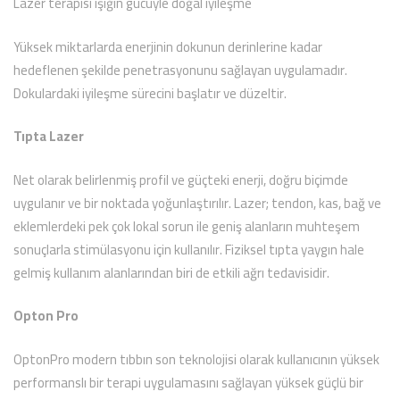
Lazer terapisi ışığın gücüyle doğal iyileşme
Yüksek miktarlarda enerjinin dokunun derinlerine kadar
hedeflenen şekilde penetrasyonunu sağlayan uygulamadır.
Dokulardaki iyileşme sürecini başlatır ve düzeltir.
Tıpta Lazer
Net olarak belirlenmiş profil ve güçteki enerji, doğru biçimde
uygulanır ve bir noktada yoğunlaştırılır. Lazer; tendon, kas, bağ ve
eklemlerdeki pek çok lokal sorun ile geniş alanların muhteşem
sonuçlarla stimülasyonu için kullanılır. Fiziksel tıpta yaygın hale
gelmiş kullanım alanlarından biri de etkili ağrı tedavisidir.
Opton Pro
OptonPro modern tıbbın son teknolojisi olarak kullanıcının yüksek
performanslı bir terapi uygulamasını sağlayan yüksek güçlü bir