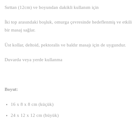
Sırttan (12cm) ve boyundan dakikli kullanım için
İki top arasındaki boşluk, omurga çevresinde hedeflenmiş ve etkili
bir masaj sağlar.
Üst kollar, deltoid, pektoralis ve baldır masajı için de uygundur.
Duvarda veya yerde kullanma
Boyut:
16 x 8 x 8 cm (küçük)
24 x 12 x 12 cm (büyük)