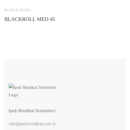
BLACK ROOL
E
BLACKROLL MED 45
M
İpek Medikal Sistemleri
info@ipekmedikal.com.tr