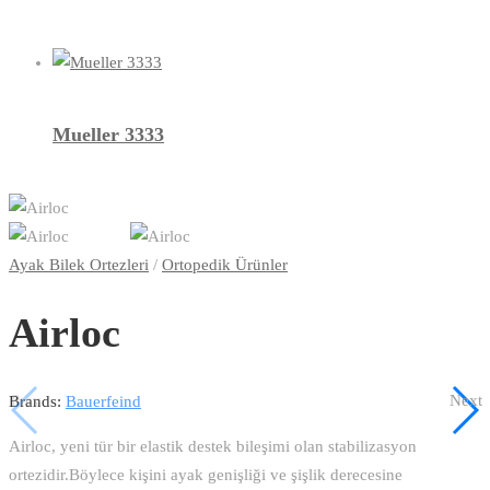
Mueller 3333
Ayak Bilek Ortezleri
/
Ortopedik Ürünler
Airloc
Prev
Next
Brands:
Bauerfeind
Airloc, yeni tür bir elastik destek bileşimi olan stabilizasyon
ortezidir.Böylece kişini ayak genişliği ve şişlik derecesine