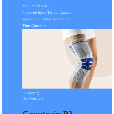
Mueller Medi Kit
Playmate Igloo Taşıma Çantası
Alüminyum Akordeon Çanta
Tüm Çantalar
En iyi
Satış
Diz Ortezleri
Genutrain P3