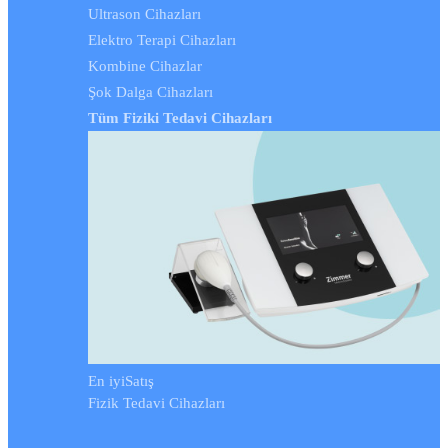
Ultrason Cihazları
Elektro Terapi Cihazları
Kombine Cihazlar
Şok Dalga Cihazları
Tüm Fiziki Tedavi Cihazları
En iyi
Satış
Fizik Tedavi Cihazları