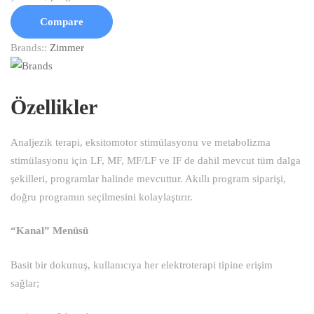
Compare
Brands::
Zimmer
Özellikler
Analjezik terapi, eksitomotor stimülasyonu ve metabolizma
stimülasyonu için LF, MF, MF/LF ve IF de dahil mevcut tüm dalga
şekilleri, programlar halinde mevcuttur. Akıllı program siparişi,
doğru programın seçilmesini kolaylaştırır.
“Kanal” Menüsü
Basit bir dokunuş, kullanıcıya her elektroterapi tipine erişim
sağlar;