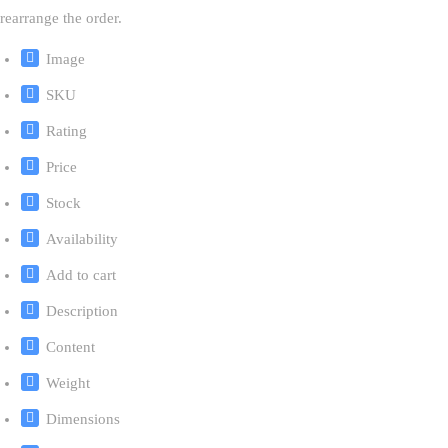
rearrange the order.
Image
SKU
Rating
Price
Stock
Availability
Add to cart
Description
Content
Weight
Dimensions