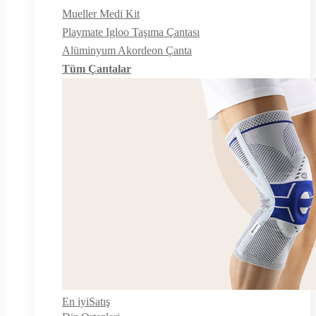
Mueller Medi Kit
Playmate Igloo Taşıma Çantası
Alüminyum Akordeon Çanta
Tüm Çantalar
En iyi
Satış