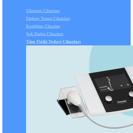
Ultrason Cihazları
Elektro Terapi Cihazları
Kombine Cihazlar
Şok Dalga Cihazları
Tüm Fiziki Tedavi Cihazları