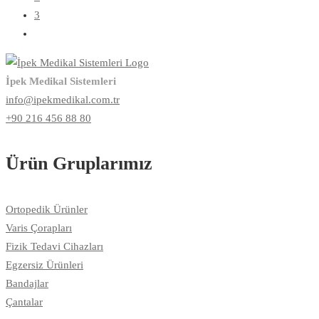
3
İpek Medikal Sistemleri
info@ipekmedikal.com.tr
+90 216 456 88 80
Ürün Gruplarımız
Ortopedik Ürünler
Varis Çorapları
Fizik Tedavi Cihazları
Egzersiz Ürünleri
Bandajlar
Çantalar