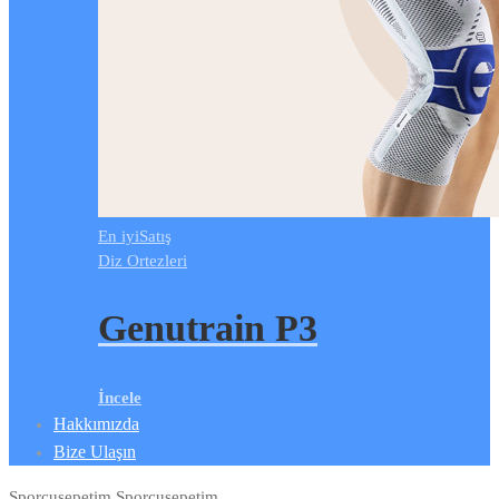
En iyi
Satış
Diz Ortezleri
Genutrain P3
İncele
Hakkımızda
Bize Ulaşın
Sporcusepetim
Sporcusepetim