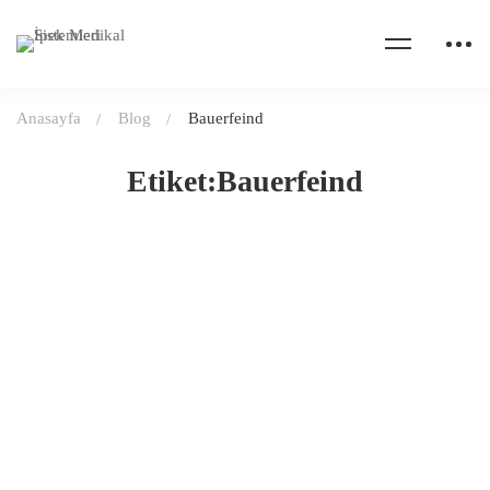
Anasayfa
Blog
Bauerfeind
Etiket:Bauerfeind
ORTOPEDI
Kasım 16, 2020
941 views
Bauerfeind GenuTrain Diz Ortezleri
Devamını oku