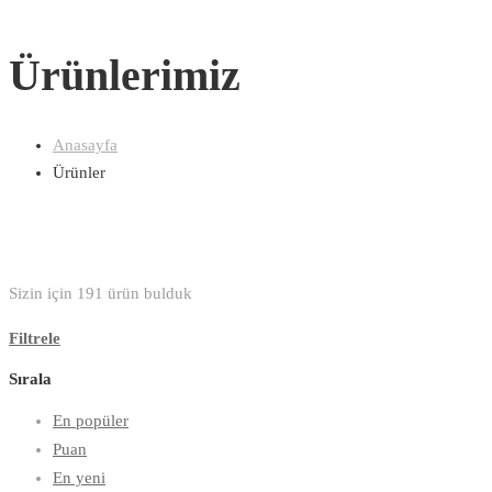
Ürünlerimiz
Anasayfa
Ürünler
Sizin için
191
ürün bulduk
Filtrele
Sırala
En popüler
Puan
En yeni