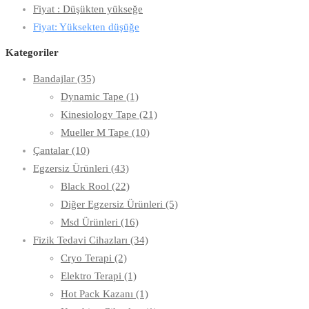
Fiyat : Düşükten yükseğe
Fiyat: Yüksekten düşüğe
Kategoriler
Bandajlar
(35)
Dynamic Tape
(1)
Kinesiology Tape
(21)
Mueller M Tape
(10)
Çantalar
(10)
Egzersiz Ürünleri
(43)
Black Rool
(22)
Diğer Egzersiz Ürünleri
(5)
Msd Ürünleri
(16)
Fizik Tedavi Cihazları
(34)
Cryo Terapi
(2)
Elektro Terapi
(1)
Hot Pack Kazanı
(1)