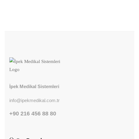
DIZ ORTEZLERI
ORTOPEDIK ÜRÜNLER
Softec OA
Spinova Immo
İpek Medikal Sistemleri
info@ipekmedikal.com.tr
+90 216 456 88 80