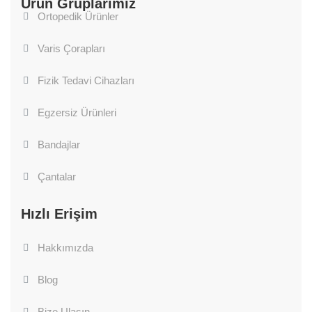
Ürün Gruplarımız
Ortopedik Ürünler
Varis Çorapları
Fizik Tedavi Cihazları
Egzersiz Ürünleri
ORTOPEDIK ÜRÜNLER
ORTOPEDIK ÜRÜNLER
Bandajlar
Spinova Immo Plus
Spinova Stabi Classic
Çantalar
Hızlı Erişim
Hakkımızda
Blog
Bize Ulaşın