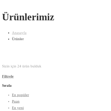
Ürünlerimiz
Anasayfa
Ürünler
Sizin için
24
ürün bulduk
Filtrele
Sırala
En popüler
Puan
En yeni