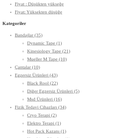
Fiyat : Düşükten yükseğe
Fiyat: Yüksekten düşüğe
Kategoriler
Bandajlar
(35)
Dynamic Tape
(1)
Kinesiology Tape
(21)
Mueller M Tape
(10)
Çantalar
(10)
Egzersiz Ürünleri
(43)
Black Rool
(22)
Diğer Egzersiz Ürünleri
(5)
Msd Ürünleri
(16)
Fizik Tedavi Cihazları
(34)
Cryo Terapi
(2)
Elektro Terapi
(1)
Hot Pack Kazanı
(1)